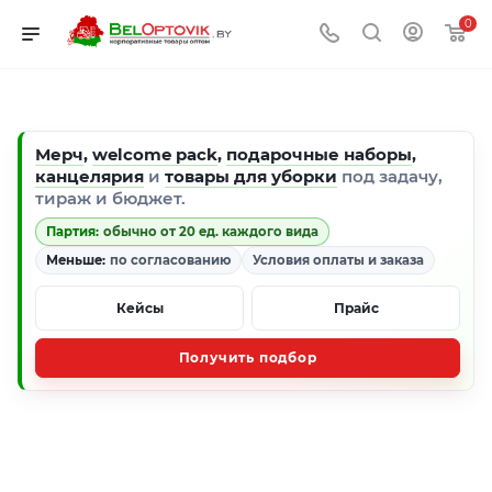
0
Мерч
,
welcome pack
,
подарочные наборы
,
канцелярия
и
товары для уборки
под задачу,
тираж и бюджет.
Партия:
обычно от 20 ед. каждого вида
Меньше:
по согласованию
Условия оплаты и заказа
Кейсы
Прайс
Получить подбор