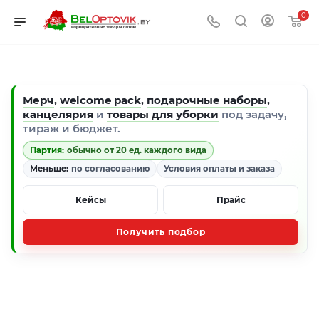
0
Мерч
,
welcome pack
,
подарочные наборы
,
канцелярия
и
товары для уборки
под задачу,
тираж и бюджет.
Партия:
обычно от 20 ед. каждого вида
Меньше:
по согласованию
Условия оплаты и заказа
Кейсы
Прайс
Получить подбор