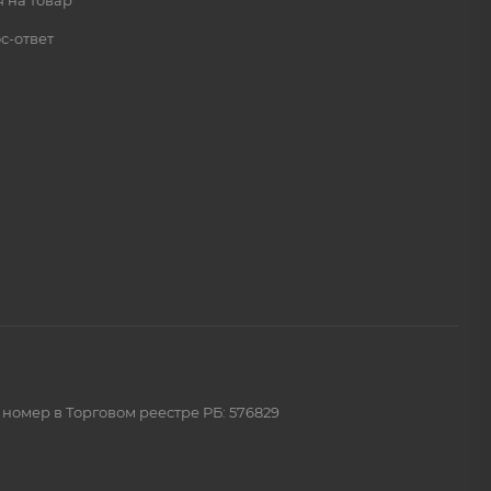
 на товар
с-ответ
 номер в Торговом реестре РБ: 576829