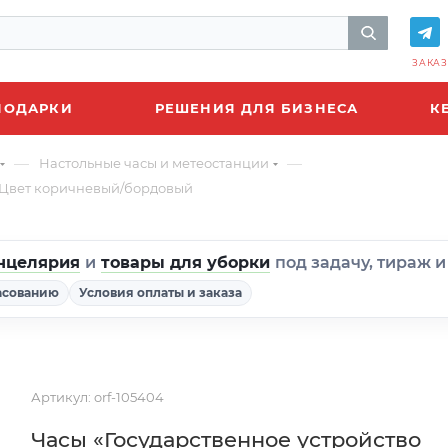
ЗАКАЗ
ПОДАРКИ
РЕШЕНИЯ ДЛЯ БИЗНЕСА
К
—
—
Настольные часы и метеостанции
, Цвет коричневый/бордовый
нцелярия
и
товары для уборки
под задачу, тираж 
асованию
Условия оплаты и заказа
Артикул:
orf-105404
Часы «Государственное устройство