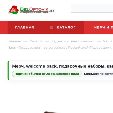
ГЛАВНАЯ
КАТАЛОГ
МЕРЧ И 
—
—
—
Главная
Каталог
Гаджеты и электроника
Часы
Часы «Государственное устройство Российской Федерации»
Мерч
,
welcome pack
,
подарочные наборы
,
ка
Партия:
обычно от 20 ед. каждого вида
Меньше:
по согл