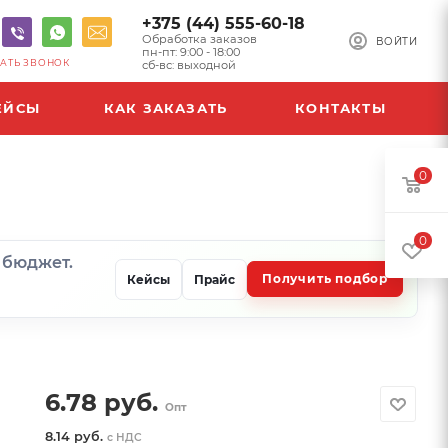
+375 (44) 555-60-18
Обработка заказов
ВОЙТИ
пн-пт: 9:00 - 18:00
АТЬ ЗВОНОК
сб-вс: выходной
ЕЙСЫ
КАК ЗАКАЗАТЬ
КОНТАКТЫ
0
0
и бюджет.
Получить подбор
Кейсы
Прайс
6.78
руб.
Опт
8.14 руб.
с НДС