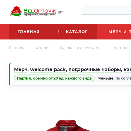
ГЛАВНАЯ
КАТАЛОГ
МЕРЧ И 
—
—
—
Главная
Каталог
Одежда и аксесуары
Куртки
Мерч
,
welcome pack
,
подарочные наборы
,
ка
Партия:
обычно от 20 ед. каждого вида
Меньше:
по согл