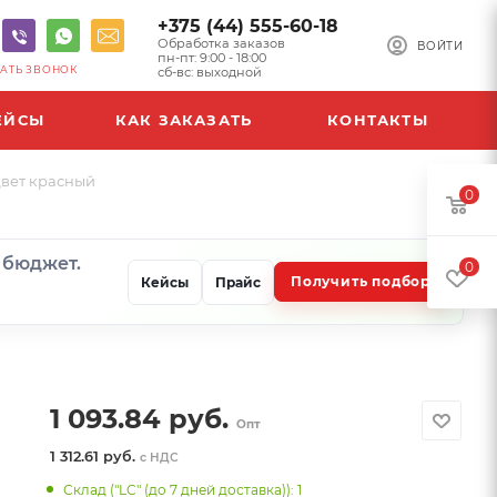
+375 (44) 555-60-18
Обработка заказов
ВОЙТИ
пн-пт: 9:00 - 18:00
АТЬ ЗВОНОК
сб-вс: выходной
ЕЙСЫ
КАК ЗАКАЗАТЬ
КОНТАКТЫ
 Цвет красный
0
и бюджет.
0
Получить подбор
Кейсы
Прайс
1 093.84
руб.
Опт
1 312.61 руб.
с НДС
Склад ("LC" (до 7 дней доставка)): 1