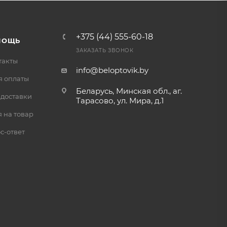
+375 (44) 555-60-18
МОЩЬ
ЗАКАЗАТЬ ЗВОНОК
такты
info@beloptovik.by
я оплаты
Беларусь, Минская обл., аг.
 доставки
Тарасово, ул. Мира, д.1
 на товар
с-ответ