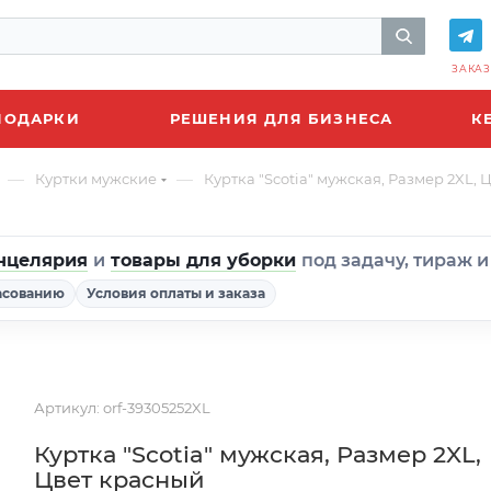
ЗАКАЗ
ПОДАРКИ
РЕШЕНИЯ ДЛЯ БИЗНЕСА
К
—
—
Куртки мужские
Куртка "Scotia" мужская, Размер 2XL,
нцелярия
и
товары для уборки
под задачу, тираж 
асованию
Условия оплаты и заказа
Артикул:
orf-39305252XL
Куртка "Scotia" мужская, Размер 2XL,
Цвет красный