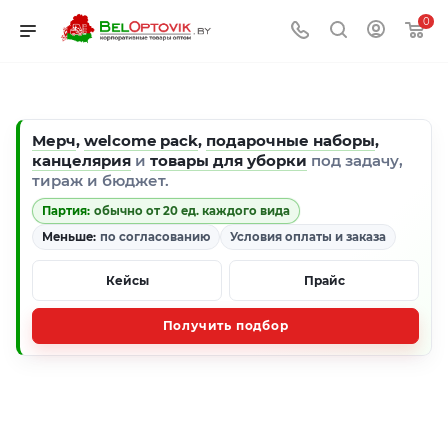
0
Мерч
,
welcome pack
,
подарочные наборы
,
канцелярия
и
товары для уборки
под задачу,
тираж и бюджет.
Партия:
обычно от 20 ед. каждого вида
Меньше:
по согласованию
Условия оплаты и заказа
Кейсы
Прайс
Получить подбор