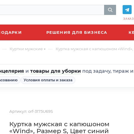
ЗАКАЗ
ПОДАРКИ
РЕШЕНИЯ ДЛЯ БИЗНЕСА
К
—
—
Куртки мужские
Куртка мужская с капюшоном «Wind», 
нцелярия
и
товары для уборки
под задачу, тираж 
асованию
Условия оплаты и заказа
Артикул:
orf-3175U69S
Куртка мужская с капюшоном
«Wind», Размер S, Цвет синий