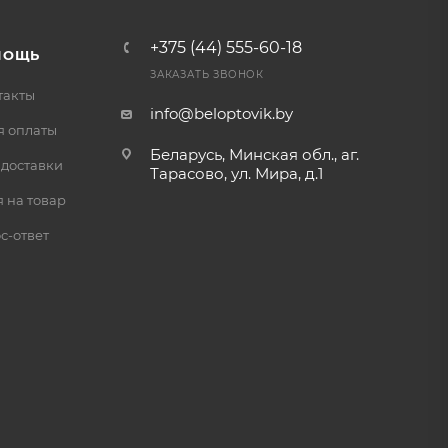
+375 (44) 555-60-18
МОЩЬ
ЗАКАЗАТЬ ЗВОНОК
такты
info@beloptovik.by
я оплаты
Беларусь, Минская обл., аг.
 доставки
Тарасово, ул. Мира, д.1
 на товар
с-ответ