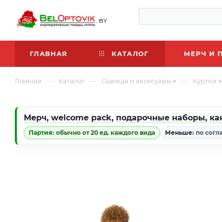
ГЛАВНАЯ
КАТАЛОГ
МЕРЧ И 
—
—
—
Главная
Каталог
Одежда и аксесуары
Куртки
Мерч
,
welcome pack
,
подарочные наборы
,
ка
Партия:
обычно от 20 ед. каждого вида
Меньше:
по согл