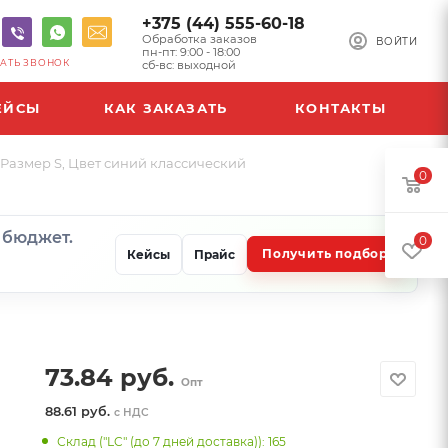
+375 (44) 555-60-18
Обработка заказов
ВОЙТИ
пн-пт: 9:00 - 18:00
АТЬ ЗВОНОК
сб-вс: выходной
ЕЙСЫ
КАК ЗАКАЗАТЬ
КОНТАКТЫ
Размер S, Цвет синий классический
0
и бюджет.
0
Получить подбор
Кейсы
Прайс
73.84
руб.
Опт
88.61 руб.
с НДС
Склад ("LC" (до 7 дней доставка)): 165