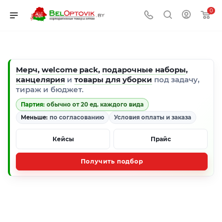
0
Мерч
,
welcome pack
,
подарочные наборы
,
канцелярия
и
товары для уборки
под задачу,
тираж и бюджет.
Партия:
обычно от 20 ед. каждого вида
Меньше:
по согласованию
Условия оплаты и заказа
Кейсы
Прайс
Получить подбор