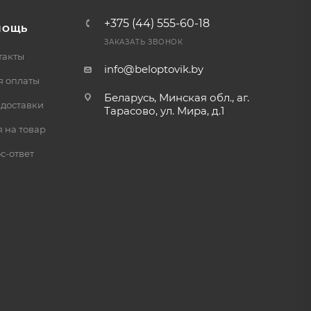
+375 (44) 555-60-18
МОЩЬ
ЗАКАЗАТЬ ЗВОНОК
такты
info@beloptovik.by
я оплаты
Беларусь, Минская обл., аг.
 доставки
Тарасово, ул. Мира, д.1
 на товар
с-ответ