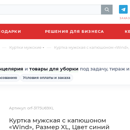
ЗАКАЗ
ПОДАРКИ
РЕШЕНИЯ ДЛЯ БИЗНЕСА
К
—
—
Куртки мужские
Куртка мужская с капюшоном «Wind»,
нцелярия
и
товары для уборки
под задачу, тираж 
асованию
Условия оплаты и заказа
Артикул:
orf-3175U69XL
Куртка мужская с капюшоном
«Wind», Размер XL, Цвет синий