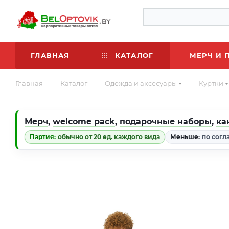
ГЛАВНАЯ
КАТАЛОГ
МЕРЧ И 
—
—
—
Главная
Каталог
Одежда и аксесуары
Куртки
Мерч
,
welcome pack
,
подарочные наборы
,
ка
Партия:
обычно от 20 ед. каждого вида
Меньше:
по согл