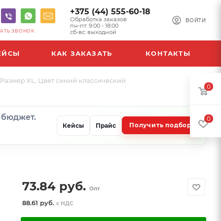
+375 (44) 555-60-18
Обработка заказов
ВОЙТИ
пн-пт: 9:00 - 18:00
АТЬ ЗВОНОК
сб-вс: выходной
ЕЙСЫ
КАК ЗАКАЗАТЬ
КОНТАКТЫ
 Размер XL, Цвет синий классический
0
и бюджет.
0
Получить подбор
Кейсы
Прайс
73.84
руб.
Опт
88.61 руб.
с НДС