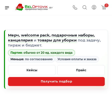
0
Мерч
,
welcome pack
,
подарочные наборы
,
канцелярия
и
товары для уборки
под задачу,
тираж и бюджет.
Партия:
обычно от 20 ед. каждого вида
Меньше:
по согласованию
Условия оплаты и заказа
Кейсы
Прайс
Получить подбор