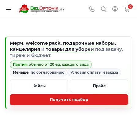
0
Мерч
,
welcome pack
,
подарочные наборы
,
канцелярия
и
товары для уборки
под задачу,
тираж и бюджет.
Партия:
обычно от 20 ед. каждого вида
Меньше:
по согласованию
Условия оплаты и заказа
Кейсы
Прайс
Получить подбор