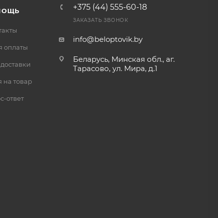
+375 (44) 555-60-18
МОЩЬ
ЗАКАЗАТЬ ЗВОНОК
такты
info@beloptovik.by
я оплаты
Беларусь, Минская обл., аг.
 доставки
Тарасово, ул. Мира, д.1
 на товар
с-ответ