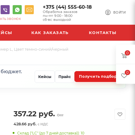
+375 (44) 555-60-18
Обработка заказов
ВОЙТИ
пн-пт: 9:00 - 18:00
АТЬ ЗВОНОК
сб-вс: выходной
ЕЙСЫ
КАК ЗАКАЗАТЬ
КОНТАКТЫ
змер L, Цвет темно-синий/черный
0
и бюджет.
0
Получить подбор
Кейсы
Прайс
357.22
руб.
Опт
428.66 руб.
с НДС
Склад ("LC" (до 7 дней доставка)): 10