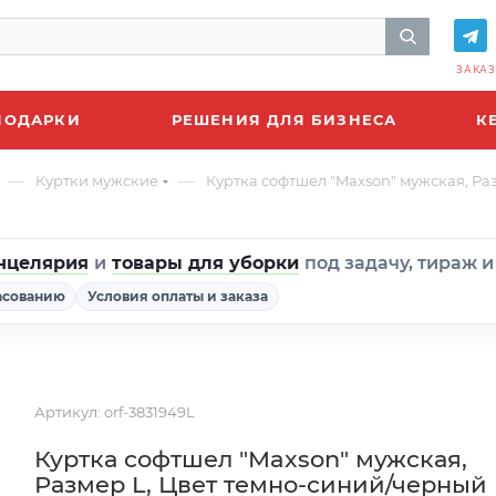
ЗАКАЗ
ПОДАРКИ
РЕШЕНИЯ ДЛЯ БИЗНЕСА
К
—
—
Куртки мужские
Куртка софтшел "Maxson" мужская, Ра
нцелярия
и
товары для уборки
под задачу, тираж 
асованию
Условия оплаты и заказа
Артикул:
orf-3831949L
Куртка софтшел "Maxson" мужская,
Размер L, Цвет темно-синий/черный