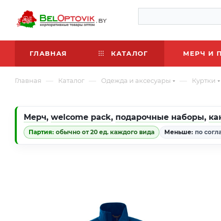
ГЛАВНАЯ
КАТАЛОГ
МЕРЧ И 
—
—
—
Главная
Каталог
Одежда и аксесуары
Куртки
Мерч
,
welcome pack
,
подарочные наборы
,
ка
Партия:
обычно от 20 ед. каждого вида
Меньше:
по согл