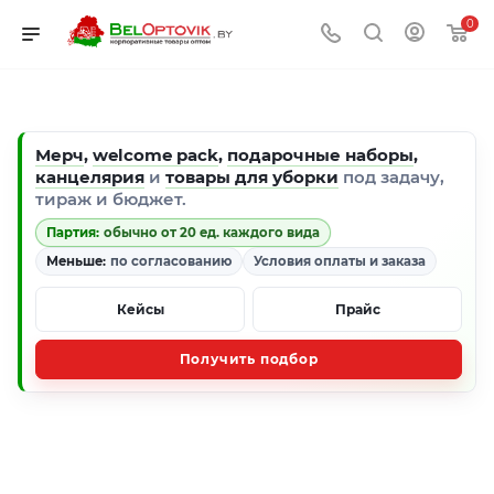
0
Мерч
,
welcome pack
,
подарочные наборы
,
канцелярия
и
товары для уборки
под задачу,
тираж и бюджет.
Партия:
обычно от 20 ед. каждого вида
Меньше:
по согласованию
Условия оплаты и заказа
Кейсы
Прайс
Получить подбор