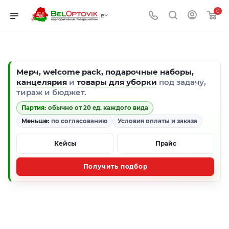
0
Мерч
,
welcome pack
,
подарочные наборы
,
канцелярия
и
товары для уборки
под задачу,
тираж и бюджет.
Партия:
обычно от 20 ед. каждого вида
Меньше:
по согласованию
Условия оплаты и заказа
Кейсы
Прайс
Получить подбор