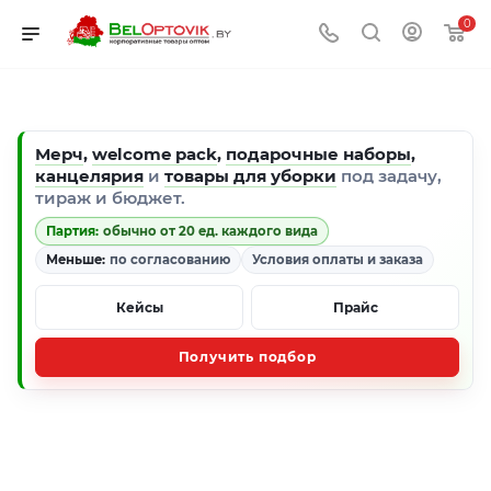
0
Мерч
,
welcome pack
,
подарочные наборы
,
канцелярия
и
товары для уборки
под задачу,
тираж и бюджет.
Партия:
обычно от 20 ед. каждого вида
Меньше:
по согласованию
Условия оплаты и заказа
Кейсы
Прайс
Получить подбор