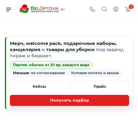
0
Мерч
,
welcome pack
,
подарочные наборы
,
канцелярия
и
товары для уборки
под задачу,
тираж и бюджет.
Партия:
обычно от 20 ед. каждого вида
Меньше:
по согласованию
Условия оплаты и заказа
Кейсы
Прайс
Получить подбор