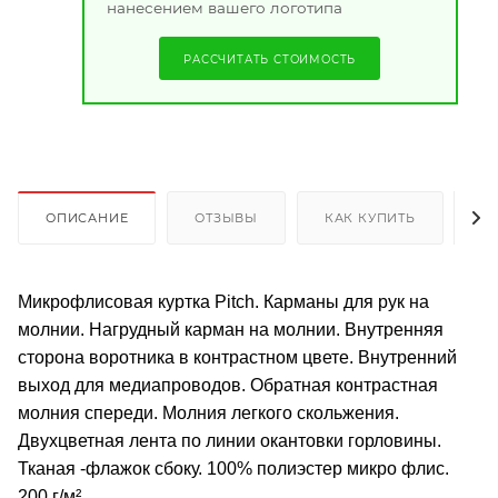
нанесением вашего логотипа
РАССЧИТАТЬ СТОИМОСТЬ
ОПИСАНИЕ
ОТЗЫВЫ
КАК КУПИТЬ
О
Микрофлисовая куртка Pitch. Карманы для рук на
молнии. Нагрудный карман на молнии. Внутренняя
сторона воротника в контрастном цвете. Внутренний
выход для медиапроводов. Обратная контрастная
молния спереди. Молния легкого скольжения.
Двухцветная лента по линии окантовки горловины.
Тканая -флажок сбоку. 100% полиэстер микро флис.
200 г/м².