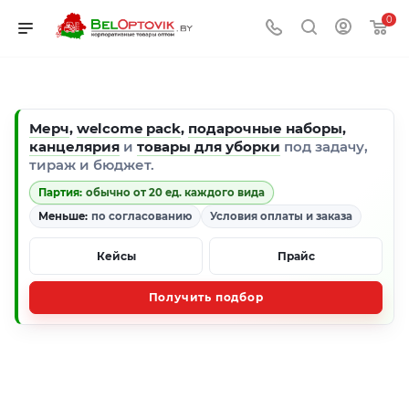
0
Мерч
,
welcome pack
,
подарочные наборы
,
канцелярия
и
товары для уборки
под задачу,
тираж и бюджет.
Партия:
обычно от 20 ед. каждого вида
Меньше:
по согласованию
Условия оплаты и заказа
Кейсы
Прайс
Получить подбор