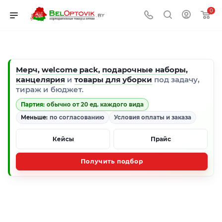
0
Мерч
,
welcome pack
,
подарочные наборы
,
канцелярия
и
товары для уборки
под задачу,
тираж и бюджет.
Партия:
обычно от 20 ед. каждого вида
Меньше:
по согласованию
Условия оплаты и заказа
Кейсы
Прайс
Получить подбор