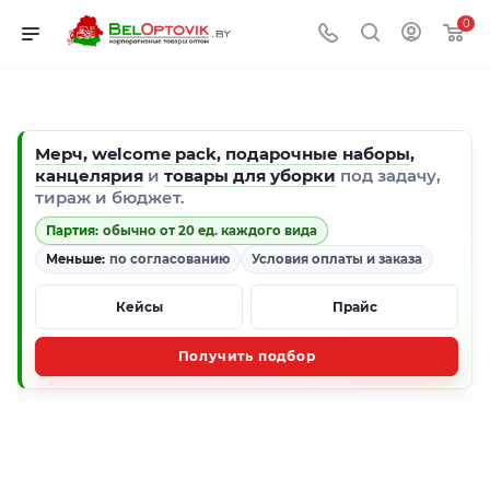
0
Мерч
,
welcome pack
,
подарочные наборы
,
канцелярия
и
товары для уборки
под задачу,
тираж и бюджет.
Партия:
обычно от 20 ед. каждого вида
Меньше:
по согласованию
Условия оплаты и заказа
Кейсы
Прайс
Получить подбор