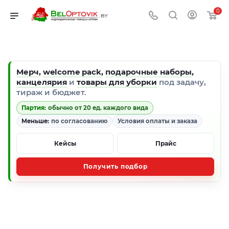
0
Мерч
,
welcome pack
,
подарочные наборы
,
канцелярия
и
товары для уборки
под задачу,
тираж и бюджет.
Партия:
обычно от 20 ед. каждого вида
Меньше:
по согласованию
Условия оплаты и заказа
Кейсы
Прайс
Получить подбор