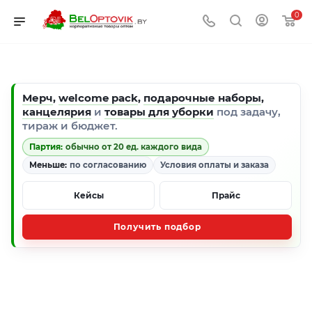
0
Мерч
,
welcome pack
,
подарочные наборы
,
канцелярия
и
товары для уборки
под задачу,
тираж и бюджет.
Партия:
обычно от 20 ед. каждого вида
Меньше:
по согласованию
Условия оплаты и заказа
Кейсы
Прайс
Получить подбор