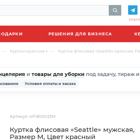
ЗАКАЗ
ПОДАРКИ
РЕШЕНИЯ ДЛЯ БИЗНЕСА
К
—
—
Куртки мужские
Куртка флисовая «Seattle» мужская, Р
нцелярия
и
товары для уборки
под задачу, тираж 
асованию
Условия оплаты и заказа
Артикул:
orf-800025M
Куртка флисовая «Seattle» мужская,
Размер M, Цвет красный