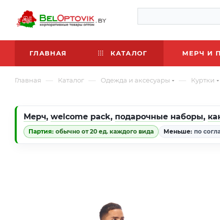
ГЛАВНАЯ
КАТАЛОГ
МЕРЧ И 
—
—
—
Главная
Каталог
Одежда и аксесуары
Куртки
Мерч
,
welcome pack
,
подарочные наборы
,
ка
Партия:
обычно от 20 ед. каждого вида
Меньше:
по согл