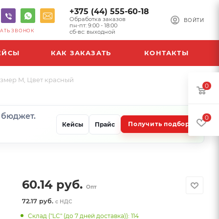
+375 (44) 555-60-18
Обработка заказов
ВОЙТИ
пн-пт: 9:00 - 18:00
АТЬ ЗВОНОК
сб-вс: выходной
ЕЙСЫ
КАК ЗАКАЗАТЬ
КОНТАКТЫ
азмер M, Цвет красный
0
и бюджет.
0
Получить подбор
Кейсы
Прайс
60.14
руб.
Опт
72.17 руб.
с НДС
Склад ("LC" (до 7 дней доставка)): 114