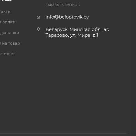
ЗАКАЗАТЬ ЗВОНОК
такты
info@beloptovik.by
я оплаты
Беларусь, Минская обл., аг.
 доставки
Тарасово, ул. Мира, д.1
 на товар
с-ответ