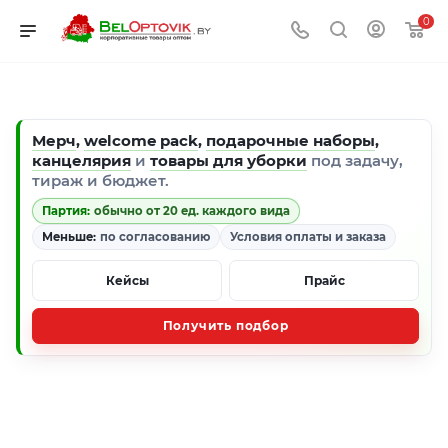
0
Мерч
,
welcome pack
,
подарочные наборы
,
канцелярия
и
товары для уборки
под задачу,
тираж и бюджет.
Партия:
обычно от 20 ед. каждого вида
Меньше:
по согласованию
Условия оплаты и заказа
Кейсы
Прайс
Получить подбор