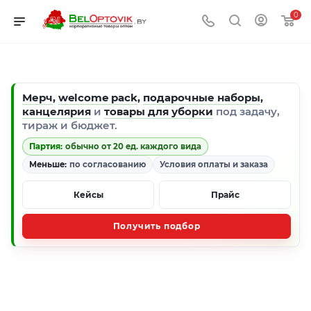
0
Мерч
,
welcome pack
,
подарочные наборы
,
канцелярия
и
товары для уборки
под задачу,
тираж и бюджет.
Партия:
обычно от 20 ед. каждого вида
Меньше:
по согласованию
Условия оплаты и заказа
Кейсы
Прайс
Получить подбор