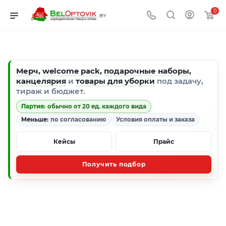
0
Мерч
,
welcome pack
,
подарочные наборы
,
канцелярия
и
товары для уборки
под задачу,
тираж и бюджет.
Партия:
обычно от 20 ед. каждого вида
Меньше:
по согласованию
Условия оплаты и заказа
Кейсы
Прайс
Получить подбор