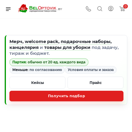
0
Мерч
,
welcome pack
,
подарочные наборы
,
канцелярия
и
товары для уборки
под задачу,
тираж и бюджет.
Партия:
обычно от 20 ед. каждого вида
Меньше:
по согласованию
Условия оплаты и заказа
Кейсы
Прайс
Получить подбор