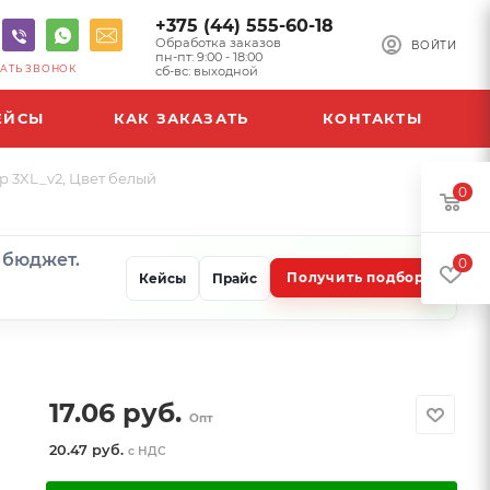
+375 (44) 555-60-18
Обработка заказов
ВОЙТИ
пн-пт: 9:00 - 18:00
АТЬ ЗВОНОК
сб-вс: выходной
ЕЙСЫ
КАК ЗАКАЗАТЬ
КОНТАКТЫ
р 3XL_v2, Цвет белый
0
и бюджет.
0
Получить подбор
Кейсы
Прайс
17.06
руб.
Опт
20.47 руб.
с НДС