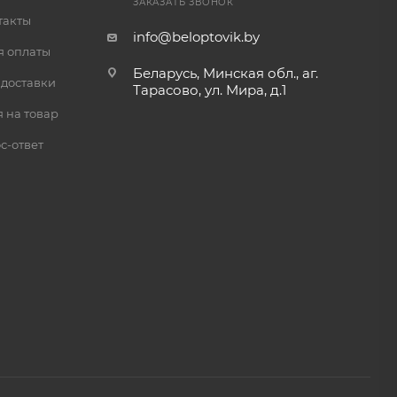
ЗАКАЗАТЬ ЗВОНОК
такты
info@beloptovik.by
я оплаты
Беларусь, Минская обл., аг.
 доставки
Тарасово, ул. Мира, д.1
 на товар
с-ответ