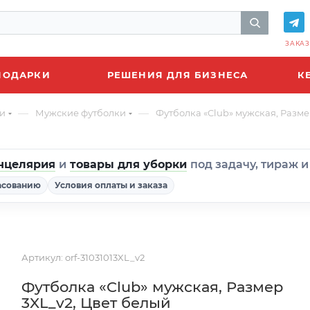
ЗАКАЗ
ПОДАРКИ
РЕШЕНИЯ ДЛЯ БИЗНЕСА
К
—
—
и
Мужские футболки
Футболка «Club» мужская, Разме
нцелярия
и
товары для уборки
под задачу, тираж 
асованию
Условия оплаты и заказа
Артикул:
orf-31031013XL_v2
Футболка «Club» мужская, Размер
3XL_v2, Цвет белый