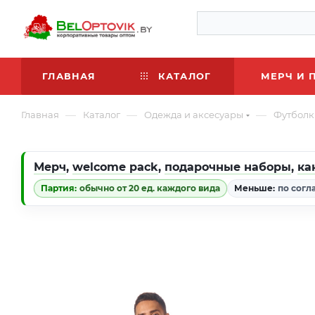
ГЛАВНАЯ
КАТАЛОГ
МЕРЧ И 
—
—
—
Главная
Каталог
Одежда и аксесуары
Футболк
Мерч
,
welcome pack
,
подарочные наборы
,
ка
Партия:
обычно от 20 ед. каждого вида
Меньше:
по согл