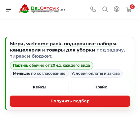
0
Мерч
,
welcome pack
,
подарочные наборы
,
канцелярия
и
товары для уборки
под задачу,
тираж и бюджет.
Партия:
обычно от 20 ед. каждого вида
Меньше:
по согласованию
Условия оплаты и заказа
Кейсы
Прайс
Получить подбор