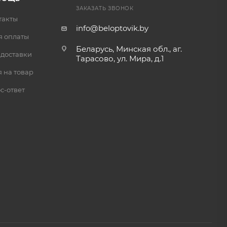
ЗАКАЗАТЬ ЗВОНОК
такты
info@beloptovik.by
я оплаты
Беларусь, Минская обл., аг.
 доставки
Тарасово, ул. Мира, д.1
 на товар
с-ответ