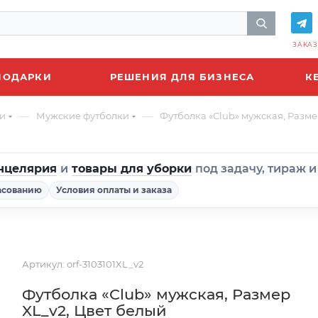
ЗАКАЗ
ПОДАРКИ
РЕШЕНИЯ ДЛЯ БИЗНЕСА
К
—
—
и
Мужские футболки
Футболка «Club» мужская, Разме
нцелярия
и
товары для уборки
под задачу, тираж 
асованию
Условия оплаты и заказа
Артикул:
orf-3103101XL_v2
Футболка «Club» мужская, Размер
XL_v2, Цвет белый