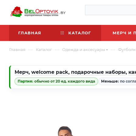
ГЛАВНАЯ
КАТАЛОГ
МЕРЧ И 
—
—
—
Главная
Каталог
Одежда и аксесуары
Футболк
Мерч
,
welcome pack
,
подарочные наборы
,
ка
Партия:
обычно от 20 ед. каждого вида
Меньше:
по согл