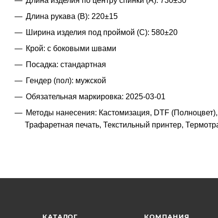
Длина изделия по центру спинки (A): 730±30
Длина рукава (B): 220±15
Ширина изделия под проймой (С): 580±20
Крой: с боковыми швами
Посадка: стандартная
Гендер (пол): мужской
Обязательная маркировка: 2025-03-01
Методы нанесения: Кастомизация, DTF (Полноцвет)
Трафаретная печать, Текстильный принтер, Термот
КАТАЛОГ
КОМПАНИЯ