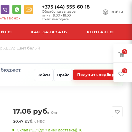
+375 (44) 555-60-18
Обработка заказов
ВОЙТИ
пн-пт: 9:00 - 18:00
АТЬ ЗВОНОК
сб-вс: выходной
ЕЙСЫ
КАК ЗАКАЗАТЬ
КОНТАКТЫ
р XL_v2, Цвет белый
0
и бюджет.
0
Получить подбор
Кейсы
Прайс
17.06
руб.
Опт
20.47 руб.
с НДС
Склад ("LC" (до 7 дней доставка)): 16