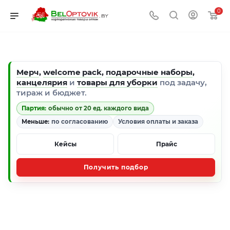
0
Мерч
,
welcome pack
,
подарочные наборы
,
канцелярия
и
товары для уборки
под задачу,
тираж и бюджет.
Партия:
обычно от 20 ед. каждого вида
Меньше:
по согласованию
Условия оплаты и заказа
Кейсы
Прайс
Получить подбор