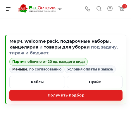
0
Мерч
,
welcome pack
,
подарочные наборы
,
канцелярия
и
товары для уборки
под задачу,
тираж и бюджет.
Партия:
обычно от 20 ед. каждого вида
Меньше:
по согласованию
Условия оплаты и заказа
Кейсы
Прайс
Получить подбор