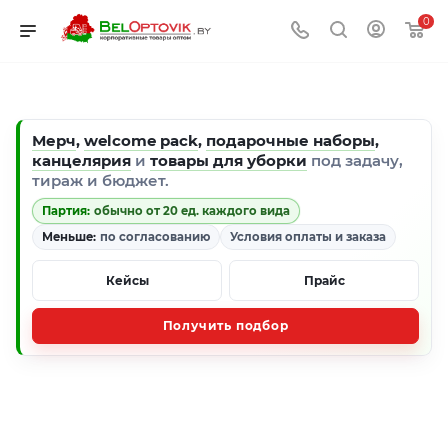
0
Мерч
,
welcome pack
,
подарочные наборы
,
канцелярия
и
товары для уборки
под задачу,
тираж и бюджет.
Партия:
обычно от 20 ед. каждого вида
Меньше:
по согласованию
Условия оплаты и заказа
Кейсы
Прайс
Получить подбор