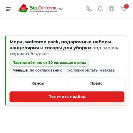
0
Мерч
,
welcome pack
,
подарочные наборы
,
канцелярия
и
товары для уборки
под задачу,
тираж и бюджет.
Партия:
обычно от 20 ед. каждого вида
Меньше:
по согласованию
Условия оплаты и заказа
Кейсы
Прайс
Получить подбор