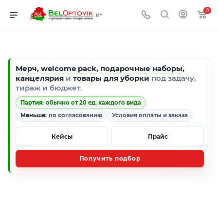
0
Мерч
,
welcome pack
,
подарочные наборы
,
канцелярия
и
товары для уборки
под задачу,
тираж и бюджет.
Партия:
обычно от 20 ед. каждого вида
Меньше:
по согласованию
Условия оплаты и заказа
Кейсы
Прайс
Получить подбор