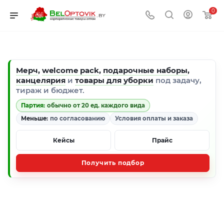
0
Мерч
,
welcome pack
,
подарочные наборы
,
канцелярия
и
товары для уборки
под задачу,
тираж и бюджет.
Партия:
обычно от 20 ед. каждого вида
Меньше:
по согласованию
Условия оплаты и заказа
Кейсы
Прайс
Получить подбор