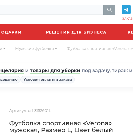
ЗАКАЗ
ПОДАРКИ
РЕШЕНИЯ ДЛЯ БИЗНЕСА
К
—
—
и
Мужские футболки
Футболка спортивная «Verona» м
нцелярия
и
товары для уборки
под задачу, тираж 
асованию
Условия оплаты и заказа
Артикул:
orf-3152601L
Футболка спортивная «Verona»
мужская, Размер L, Цвет белый