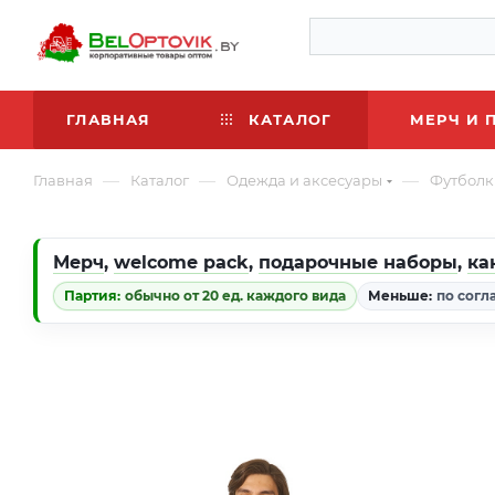
ГЛАВНАЯ
КАТАЛОГ
МЕРЧ И 
—
—
—
Главная
Каталог
Одежда и аксесуары
Футболк
Мерч
,
welcome pack
,
подарочные наборы
,
ка
Партия:
обычно от 20 ед. каждого вида
Меньше:
по согл