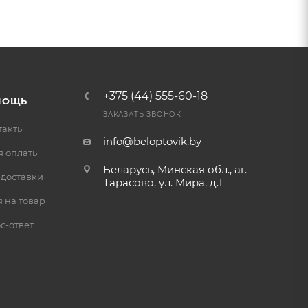
+375 (44) 555-60-18
МОЩЬ
ЗАКАЗАТЬ ЗВОНОК
такты
info@beloptovik.by
я оплаты
Беларусь, Минская обл., аг.
 доставки
Тарасово, ул. Мира, д.1
 на товар
с-ответ