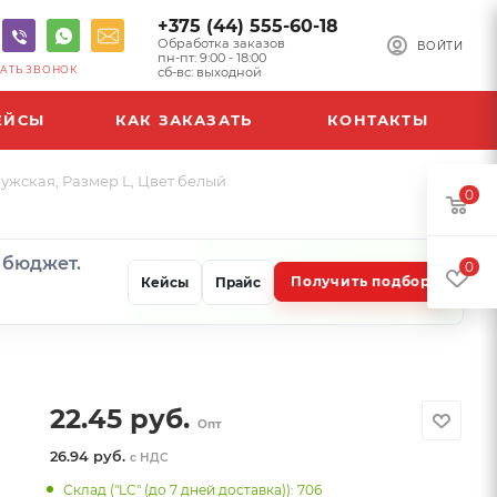
+375 (44) 555-60-18
Обработка заказов
ВОЙТИ
пн-пт: 9:00 - 18:00
АТЬ ЗВОНОК
сб-вс: выходной
ЕЙСЫ
КАК ЗАКАЗАТЬ
КОНТАКТЫ
ужская, Размер L, Цвет белый
0
и бюджет.
0
Получить подбор
Кейсы
Прайс
22.45
руб.
Опт
26.94 руб.
с НДС
Склад ("LC" (до 7 дней доставка)): 706