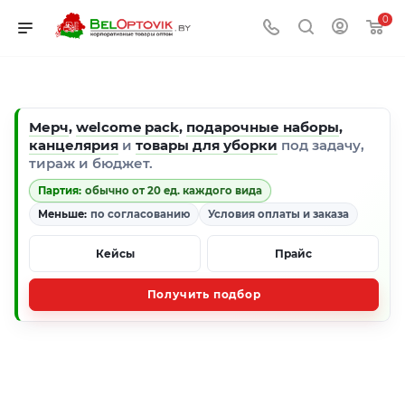
0
Мерч
,
welcome pack
,
подарочные наборы
,
канцелярия
и
товары для уборки
под задачу,
тираж и бюджет.
Партия:
обычно от 20 ед. каждого вида
Меньше:
по согласованию
Условия оплаты и заказа
Кейсы
Прайс
Получить подбор