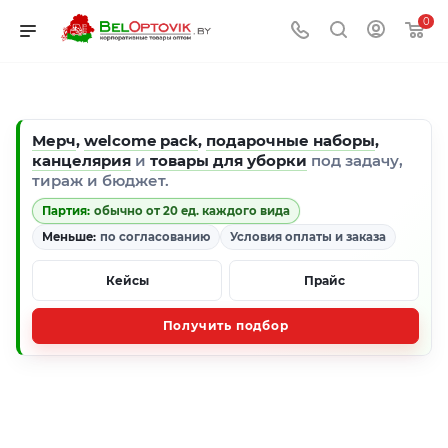
0
Мерч
,
welcome pack
,
подарочные наборы
,
канцелярия
и
товары для уборки
под задачу,
тираж и бюджет.
Партия:
обычно от 20 ед. каждого вида
Меньше:
по согласованию
Условия оплаты и заказа
Кейсы
Прайс
Получить подбор