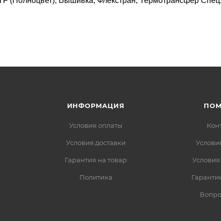
TF (Полноцвет), Вышивка, Флекстран, Термотрансфер Спец
ИНФОРМАЦИЯ
ПО
Условия оплаты
Кон
Условия доставки
Услови
Гарантия на товар
Условия
Политика
Гарантия
Вопро