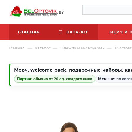
ГЛАВНАЯ
КАТАЛОГ
МЕРЧ И 
—
—
—
Главная
Каталог
Одежда и аксесуары
Толстов
Мерч
,
welcome pack
,
подарочные наборы
,
ка
Партия:
обычно от 20 ед. каждого вида
Меньше:
по согл