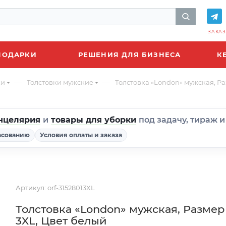
ЗАКАЗ
ПОДАРКИ
РЕШЕНИЯ ДЛЯ БИЗНЕСА
К
—
—
ки
Толстовки мужские
Толстовка «London» мужская, Ра
нцелярия
и
товары для уборки
под задачу, тираж 
асованию
Условия оплаты и заказа
Артикул:
orf-31528013XL
Толстовка «London» мужская, Размер
3XL, Цвет белый