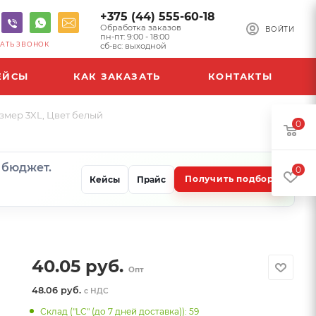
+375 (44) 555-60-18
Обработка заказов
ВОЙТИ
пн-пт: 9:00 - 18:00
АТЬ ЗВОНОК
сб-вс: выходной
ЕЙСЫ
КАК ЗАКАЗАТЬ
КОНТАКТЫ
змер 3XL, Цвет белый
0
и бюджет.
0
Получить подбор
Кейсы
Прайс
40.05
руб.
Опт
48.06 руб.
с НДС
Склад ("LC" (до 7 дней доставка)): 59