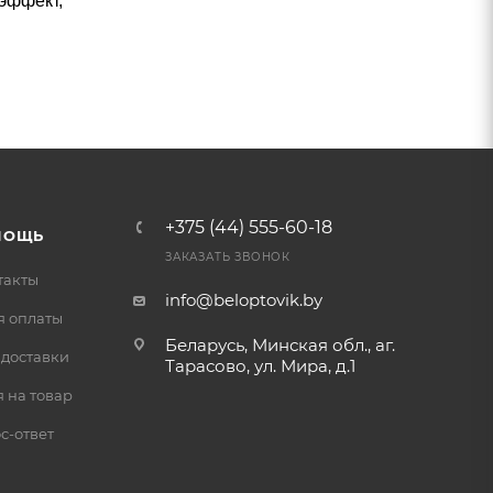
эффект,
+375 (44) 555-60-18
МОЩЬ
ЗАКАЗАТЬ ЗВОНОК
такты
info@beloptovik.by
я оплаты
Беларусь, Минская обл., аг.
 доставки
Тарасово, ул. Мира, д.1
 на товар
с-ответ