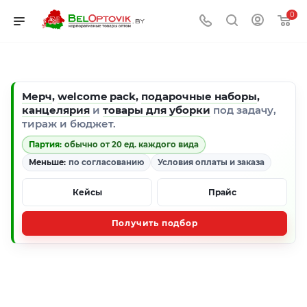
0
Мерч
,
welcome pack
,
подарочные наборы
,
канцелярия
и
товары для уборки
под задачу,
тираж и бюджет.
Партия:
обычно от 20 ед. каждого вида
Меньше:
по согласованию
Условия оплаты и заказа
Кейсы
Прайс
Получить подбор