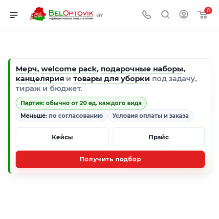
0
Мерч
,
welcome pack
,
подарочные наборы
,
канцелярия
и
товары для уборки
под задачу,
тираж и бюджет.
Партия:
обычно от 20 ед. каждого вида
Меньше:
по согласованию
Условия оплаты и заказа
Кейсы
Прайс
Получить подбор