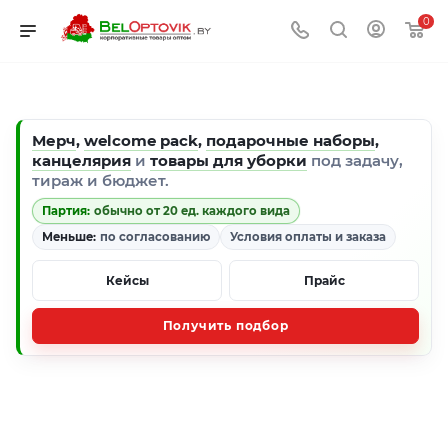
0
Мерч
,
welcome pack
,
подарочные наборы
,
канцелярия
и
товары для уборки
под задачу,
тираж и бюджет.
Партия:
обычно от 20 ед. каждого вида
Меньше:
по согласованию
Условия оплаты и заказа
Кейсы
Прайс
Получить подбор