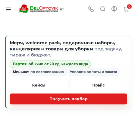
0
Мерч
,
welcome pack
,
подарочные наборы
,
канцелярия
и
товары для уборки
под задачу,
тираж и бюджет.
Партия:
обычно от 20 ед. каждого вида
Меньше:
по согласованию
Условия оплаты и заказа
Кейсы
Прайс
Получить подбор