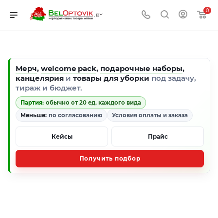
0
Мерч
,
welcome pack
,
подарочные наборы
,
канцелярия
и
товары для уборки
под задачу,
тираж и бюджет.
Партия:
обычно от 20 ед. каждого вида
Меньше:
по согласованию
Условия оплаты и заказа
Кейсы
Прайс
Получить подбор