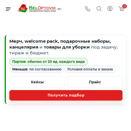
0
Мерч
,
welcome pack
,
подарочные наборы
,
канцелярия
и
товары для уборки
под задачу,
тираж и бюджет.
Партия:
обычно от 20 ед. каждого вида
Меньше:
по согласованию
Условия оплаты и заказа
Кейсы
Прайс
Получить подбор