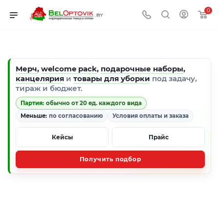
0
Мерч
,
welcome pack
,
подарочные наборы
,
канцелярия
и
товары для уборки
под задачу,
тираж и бюджет.
Партия:
обычно от 20 ед. каждого вида
Меньше:
по согласованию
Условия оплаты и заказа
Кейсы
Прайс
Получить подбор