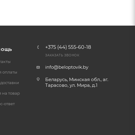
+375 (44) 555-60-18
МОЩЬ
ЗАКАЗАТЬ ЗВОНОК
такты
info@beloptovik.by
я оплаты
Беларусь, Минская обл., аг.
 доставки
Тарасово, ул. Мира, д.1
 на товар
с-ответ