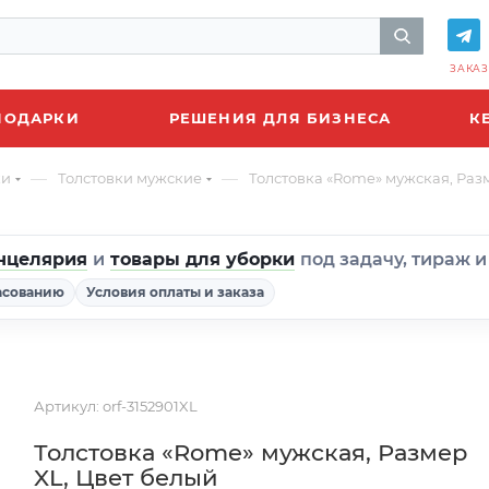
ЗАКАЗ
ПОДАРКИ
РЕШЕНИЯ ДЛЯ БИЗНЕСА
К
—
—
ки
Толстовки мужские
Толстовка «Rome» мужская, Раз
нцелярия
и
товары для уборки
под задачу, тираж 
асованию
Условия оплаты и заказа
Артикул:
orf-3152901XL
Толстовка «Rome» мужская, Размер
XL, Цвет белый