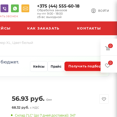
+375 (44) 555-60-18
Обработка заказов
ВОЙТИ
пн-пт: 9:00 - 18:00
АТЬ ЗВОНОК
сб-вс: выходной
ЕЙСЫ
КАК ЗАКАЗАТЬ
КОНТАКТЫ
мер XL, Цвет белый
0
и бюджет.
0
Получить подбор
Кейсы
Прайс
56.93
руб.
Опт
68.32 руб.
с НДС
Склад ("LC" (до 7 дней доставка)): 347