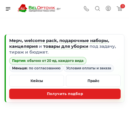
0
Мерч
,
welcome pack
,
подарочные наборы
,
канцелярия
и
товары для уборки
под задачу,
тираж и бюджет.
Партия:
обычно от 20 ед. каждого вида
Меньше:
по согласованию
Условия оплаты и заказа
Кейсы
Прайс
Получить подбор