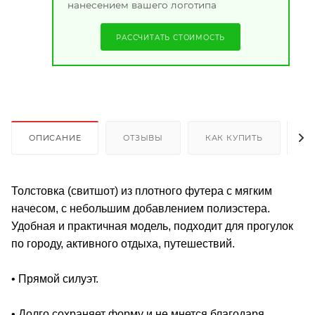
нанесением вашего логотипа
РАССЧИТАТЬ СТОИМОСТЬ
ОПИСАНИЕ
ОТЗЫВЫ
КАК КУПИТЬ
О
Толстовка (свитшот) из плотного футера с мягким
начесом, с небольшим добавлением полиэстера.
Удобная и практичная модель, подходит для прогулок
по городу, активного отдыха, путешествий.
• Прямой силуэт.
• Долго сохраняет форму и не мнется благодаря