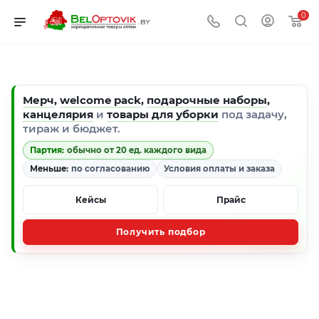
0
Мерч
,
welcome pack
,
подарочные наборы
,
канцелярия
и
товары для уборки
под задачу,
тираж и бюджет.
Партия:
обычно от 20 ед. каждого вида
Меньше:
по согласованию
Условия оплаты и заказа
Кейсы
Прайс
Получить подбор