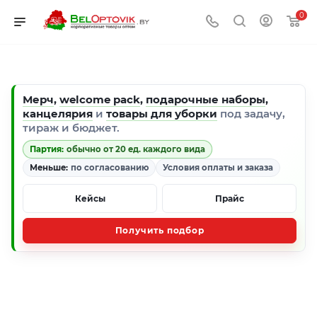
0
Мерч
,
welcome pack
,
подарочные наборы
,
канцелярия
и
товары для уборки
под задачу,
тираж и бюджет.
Партия:
обычно от 20 ед. каждого вида
Меньше:
по согласованию
Условия оплаты и заказа
Кейсы
Прайс
Получить подбор