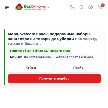
0
Мерч
,
welcome pack
,
подарочные наборы
,
канцелярия
и
товары для уборки
под задачу,
тираж и бюджет.
Партия:
обычно от 20 ед. каждого вида
Меньше:
по согласованию
Условия оплаты и заказа
Кейсы
Прайс
Получить подбор